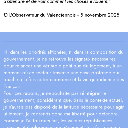
d'attendre et de voir comment les choses évoluent.
"
© L'Observateur du Valenciennois - 5 novembre 2025
Ni dans les priorités affichées, ni dans la composition du
gouvernement, je ne retrouve les signaux nécessaires
pour relancer une véritable politique du logement, à un
moment où ce secteur traverse une crise profonde qui
touche à la fois notre économie et la vie quotidienne des
Français.
Pour ces raisons, je ne souhaite pas réintégrer le
gouvernement, considérant que, dans le contexte actuel,
je n’aurais pas disposé de la latitude nécessaire pour agir
utilement. Je reprends donc ma liberté pour défendre,
comme je l’ai toujours fait, les valeurs républicaines,
sociales et écologiques qui m’animent, à la fois comme