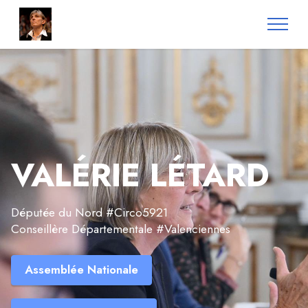
VALÉRIE LÉTARD
Députée du Nord #Circo5921
Conseillère Départementale #Valenciennes
Assemblée Nationale